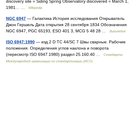
discovery site = Siding Spring Observatory discovered = March 1,
1981… …
Wikipedia
NGC 6947
— Галактика История исследования Открыватель
Джон Гершель Дата открытия 28 сентября 1834 Обозначения
NGC 6947, PGC 65193, ESO 401 3, MCG 5 48 28 …
Википедия
ISO 6947:1990
— изд.2 D TC 44/SC 7 Швы сварные. Рабочие
положения. Определения углов наклона и поворота
(пересмотр ISO 6947:1980) раздел 25.160.40 …
Стандарты
Международной организации по стандартизации (ИСО)