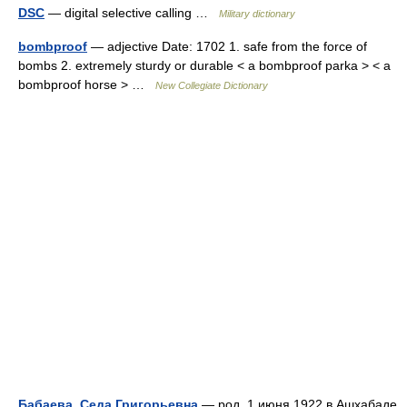
DSC
— digital selective calling …
Military dictionary
bombproof
— adjective Date: 1702 1. safe from the force of
bombs 2. extremely sturdy or durable < a bombproof parka > < a
bombproof horse > …
New Collegiate Dictionary
Бабаева, Седа Григорьевна
— род. 1 июня 1922 в Ашхабаде.