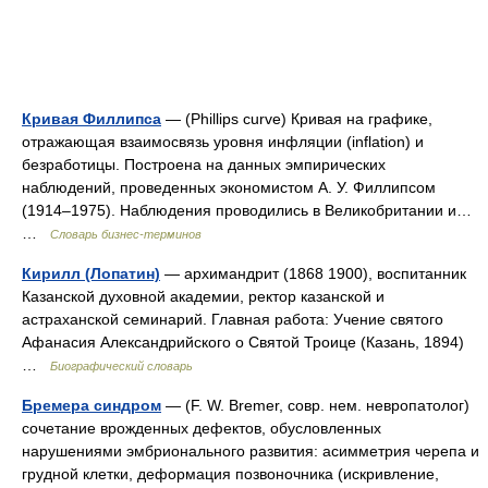
Кривая Филлипса
— (Phillips curve) Кривая на графике,
отражающая взаимосвязь уровня инфляции (inflation) и
безработицы. Построена на данных эмпирических
наблюдений, проведенных экономистом А. У. Филлипсом
(1914–1975). Наблюдения проводились в Великобритании и…
…
Словарь бизнес-терминов
Кирилл (Лопатин)
— архимандрит (1868 1900), воспитанник
Казанской духовной академии, ректор казанской и
астраханской семинарий. Главная работа: Учение святого
Афанасия Александрийского о Святой Троице (Казань, 1894)
…
Биографический словарь
Бремера синдром
— (F. W. Bremer, совр. нем. невропатолог)
сочетание врожденных дефектов, обусловленных
нарушениями эмбрионального развития: асимметрия черепа и
грудной клетки, деформация позвоночника (искривление,