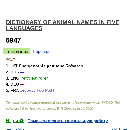
DICTIONARY OF ANIMAL NAMES IN FIVE
LANGUAGES
6947
Толкование
Перевод
6947
1.
LAT
Sparganothis pettitana
Robinson
2.
RUS
—
3.
ENG
Pettit leaf roller
4.
DEU
—
5.
FRA
tordeuse
f
de Pettit
Пятиязычный словарь названий животных. Насекомые. — М.: РУССО
.
Под
редакцией д-ра биол. наук., проф. Б. Р. Стригановой
.
2000
.
Игры ⚽
Поможем решить контрольную работу
6946
6948