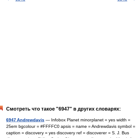
Смотреть что такое "6947" в других словарях:
6947 Andrewdavis
— Infobox Planet minorplanet = yes width =
25em bgcolour = #FFFFC0 apsis = name = Andrewdavis symbol =
caption = discovery = yes discovery ref = discoverer = S. J. Bus