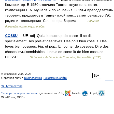
Композитор. В 1950 окончила Ташкентскую конс. по кл.
композиции Г. А. Мушеля и по кл. пения. С 1964 преподаватель
теоретич. предметов в Ташкентской конс., затем режиссер Узб.
радио и телевидения. Соч.: опера Зарема… …
Большая
биографическая энциклопедия
COSSU
— UE. adj. Qui a beaucoup de cosse. Il se dit
spécialement Des pois et des fèves. Des pois bien cossus. Des
fèves bien cossues. Fig. et pop., En conter de cossues, Dire des
choses invraisemblables. Il nous en conte là de bien cossues.
COSSU,… …
Dictionnaire de l'Academie Francaise, 7eme edition (1835)
© Академик, 2000-2026
18+
Обратная связь:
Техподдержка
,
Реклама на сайте
👣 Путешествия
Экспорт словарей на сайты
, сделанные на PHP,
Joomla,
Drupal,
WordPress, MODx.