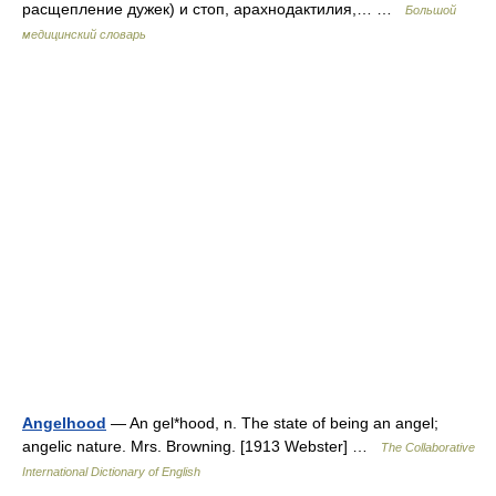
расщепление дужек) и стоп, арахнодактилия,… …
Большой
медицинский словарь
Angelhood
— An gel*hood, n. The state of being an angel;
angelic nature. Mrs. Browning. [1913 Webster] …
The Collaborative
International Dictionary of English